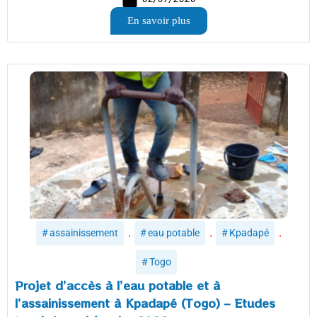
En savoir plus
,
,
,
assainissement
eau potable
Kpadapé
Togo
Projet d’accès à l’eau potable et à
l’assainissement à Kpadapé (Togo) – Etudes