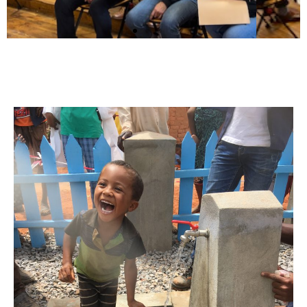
Assemblée Générale
& Journée
Thématique
la Journée thématique et l’Assemblée
Générale d’Hydraulique Sans
Frontières se tiendront les 24 et 25
avril 2026 à la Maison des
associations – 67 rue Saint-François-
de-Sales – 73000 Chambéry