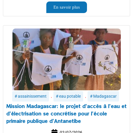
En savoir plus
,
,
assainissement
eau potable
Madagascar
Mission Madagascar: le projet d’accès à l’eau et
d’électrisation se concrétise pour l’école
primaire publique d’Antanetibe
02/07/2026