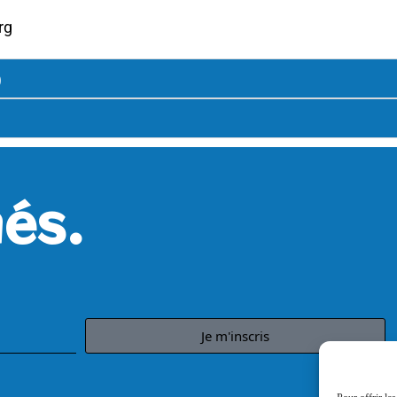
rg
)
és.
Je m'inscris