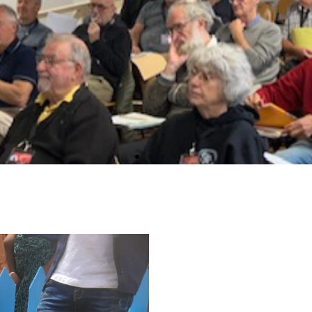
ale & Journée Thématique
énérale d’Hydraulique Sans Frontières se tiendront les 24 et 2
nt-François-de-Sales – 73000 Chambéry