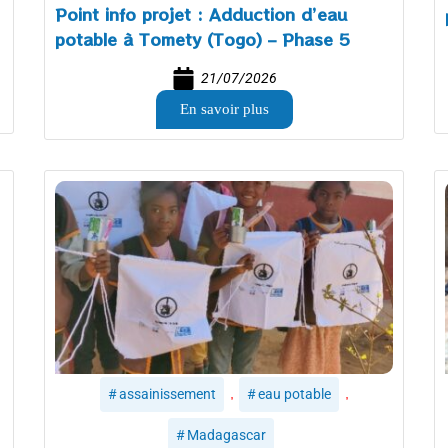
Point info projet : Adduction d’eau
potable à Tomety (Togo) – Phase 5
21/07/2026
En savoir plus
,
,
assainissement
eau potable
Madagascar