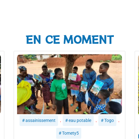
EN CE MOMENT
,
,
,
assainissement
eau potable
Togo
Tomety5