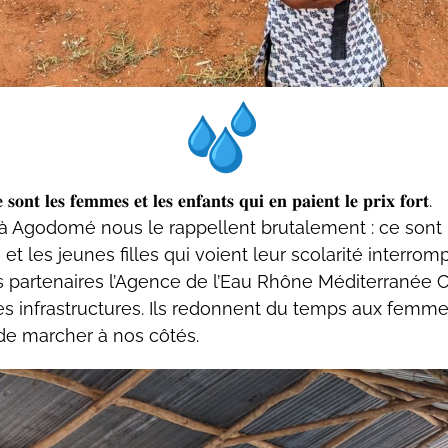
𝐨𝐧𝐭 𝐥𝐞𝐬 𝐟𝐞𝐦𝐦𝐞𝐬 𝐞𝐭 𝐥𝐞𝐬 𝐞𝐧𝐟𝐚𝐧𝐭𝐬 𝐪𝐮𝐢 𝐞𝐧 𝐩𝐚𝐢𝐞𝐧𝐭 𝐥𝐞 𝐩𝐫𝐢𝐱 𝐟𝐨𝐫𝐭.
 Agodomé nous le rappellent brutalement : ce sont
 et les jeunes filles qui voient leur scolarité interr
s partenaires l’Agence
de l’Eau Rhône Méditerranée Co
 infrastructures. Ils redonnent du temps aux femmes
de marcher à nos côtés.