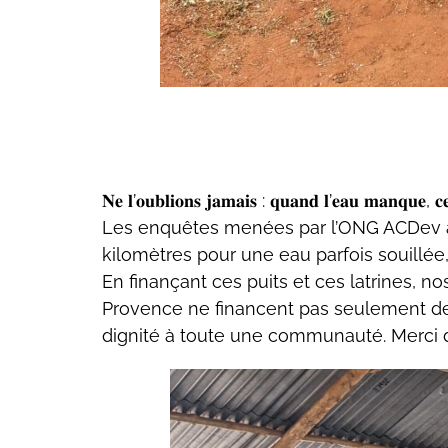
𝐍𝐞 𝐥’𝐨𝐮𝐛𝐥𝐢𝐨𝐧𝐬 𝐣𝐚𝐦𝐚𝐢𝐬 : 𝐪𝐮𝐚𝐧𝐝 𝐥’𝐞𝐚𝐮 𝐦𝐚𝐧𝐪𝐮𝐞, 𝐜𝐞 
Les enquêtes menées par l’ONG ACDev à
kilomètres pour une eau parfois souillée,
En finançant ces puits et ces latrines, no
Provence
ne financent pas seulement des
dignité à toute une communauté. Merci 