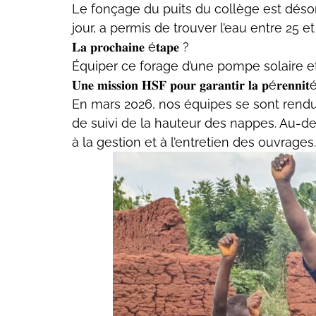
Le fonçage du puits du collège est dés
jour, a permis de trouver l’eau entre 25 
𝐋𝐚 𝐩𝐫𝐨𝐜𝐡𝐚𝐢𝐧𝐞 é𝐭𝐚𝐩𝐞 ?
Équiper ce forage d’une pompe solaire et
𝐔𝐧𝐞 𝐦𝐢𝐬𝐬𝐢𝐨𝐧 𝐇𝐒𝐅 𝐩𝐨𝐮𝐫 𝐠𝐚𝐫𝐚𝐧𝐭𝐢𝐫 𝐥𝐚 𝐩é𝐫𝐞𝐧𝐧𝐢𝐭
En mars 2026, nos équipes se sont rendue
de suivi de la hauteur des nappes. Au-de
à la gestion et à l’entretien des ouvrag