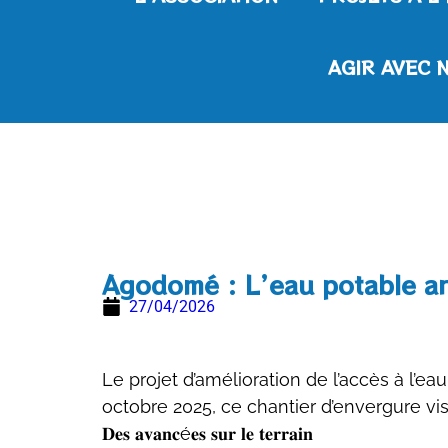
AGIR AVEC 
Agodomé : L’eau potable arr
27/04/2026
Le projet d’amélioration de l’accès à l
octobre 2025, ce chantier d’envergure vis
𝐃𝐞𝐬 𝐚𝐯𝐚𝐧𝐜é𝐞𝐬 𝐬𝐮𝐫 𝐥𝐞 𝐭𝐞𝐫𝐫𝐚𝐢𝐧