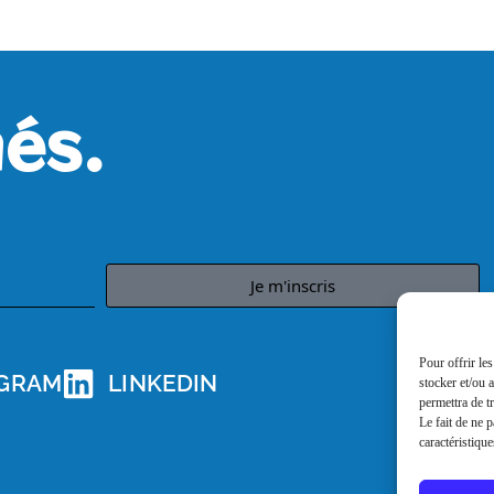
és.
Je m'inscris
Pour offrir le
AGRAM
LINKEDIN
stocker et/ou 
permettra de t
Le fait de ne 
caractéristique